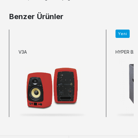
Benzer Ürünler
Yeni
V3A
HYPER BAS