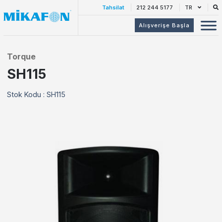
Tahsilat
212 244 5177
TR
Alışverişe Başla
Torque
SH115
Stok Kodu : SH115