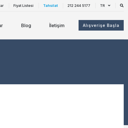
lar
Fiyat Listesi
Tahsilat
212 244 5177
TR
ar
Blog
İletişim
Alışverişe Başla